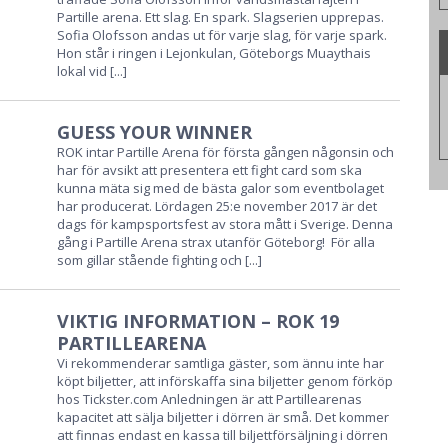
Partille arena. Ett slag. En spark. Slagserien upprepas.
Sofia Olofsson andas ut för varje slag, för varje spark.
Hon står i ringen i Lejonkulan, Göteborgs Muaythais
lokal vid
[...]
GUESS YOUR WINNER
ROK intar Partille Arena för första gången någonsin och
har för avsikt att presentera ett fight card som ska
kunna mäta sig med de bästa galor som eventbolaget
har producerat. Lördagen 25:e november 2017 är det
dags för kampsportsfest av stora mått i Sverige. Denna
gång i Partille Arena strax utanför Göteborg! För alla
som gillar stående fighting och
[...]
VIKTIG INFORMATION – ROK 19
PARTILLEARENA
Vi rekommenderar samtliga gäster, som ännu inte har
köpt biljetter, att införskaffa sina biljetter genom förköp
hos Tickster.com Anledningen är att Partillearenas
kapacitet att sälja biljetter i dörren är små. Det kommer
att finnas endast en kassa till biljettförsäljning i dörren