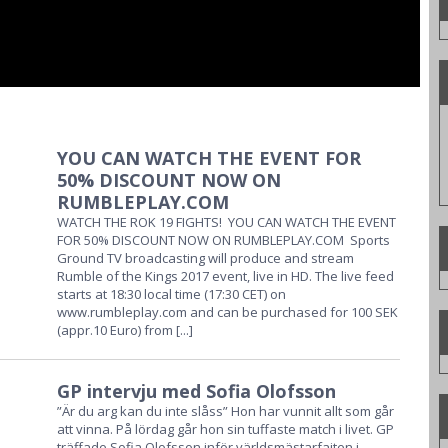
YOU CAN WATCH THE EVENT FOR
50% DISCOUNT NOW ON
RUMBLEPLAY.COM
WATCH THE ROK 19 FIGHTS! YOU CAN WATCH THE EVENT
FOR 50% DISCOUNT NOW ON RUMBLEPLAY.COM Sports
Ground TV broadcasting will produce and stream
Rumble of the Kings 2017 event, live in HD. The live feed
starts at 18:30 local time (17:30 CET) on
www.rumbleplay.com and can be purchased for 100 SEK
(appr.10 Euro) from
[...]
GP intervju med Sofia Olofsson
”Är du arg kan du inte slåss” Hon har vunnit allt som går
att vinna. På lördag går hon sin tuffaste match i livet. GP
träffade Sofia Olofsson inför världsmästarfajten i