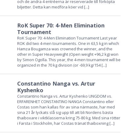
och de andra 4 entréerna är reserverade till förköpta
biljetter. Detta kan medföra köer vid
[...]
RoK Super 70: 4-Men Elimination
Tournament
RoK Super 70: 4-Men Elimination Tournament Last year
ROK did two 4-men tournaments. One in 63,5 kg in which
Hamza Bougamza was crowned the winner, and the
other in Super Heavyweight (Open weight +96,2 kg) won
by Simon Ogolla. This year, the 4-men tournament will be
organized in the 70 kg division (or -69,9 kg/154
[...]
Constantino Nanga vs. Artur
Kyshenko
Constantino Nanga vs. Artur Kyshenko UNGDOM vs.
ERFARENHET CONSTANTINO NANGA Constantino eller
Costas som han kallas för av sina närmaste, har med
sina 21 år lyckats slå sig upp till att bli Nordens bästa
thaiboxare i viktklasserna kring 75-80 kg. Med sina rötter
i Farsta i Stockholm, har Costas tränat thaiboxning
[...]