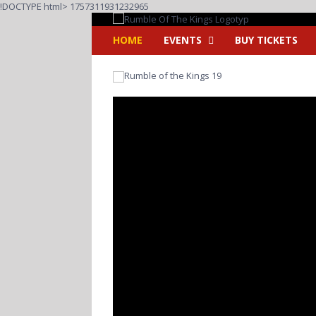
Fortsätt
!DOCTYPE html>
1757311931232965
till
innehållet
HOME
EVENTS
BUY TICKETS