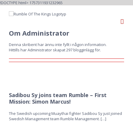
Fortsätt
!DOCTYPE html>
1757311931232965
till
innehållet
Om
Administrator
Denna skribent har ännu inte fyllt i någon information.
Hittills har Administrator skapat 297 blogginlägg för.
Sadibou Sy joins team Rumble – First
Mission: Simon Marcus!
The Swedish upcoming Muaythai fighter Sadibou Sy just joined
Swedish Management team Rumble Management.
[…]