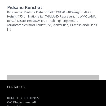
Pidsanu Kunchat
Ring name: Madsua Date of birth: 1986-05-10 Weight: 78 Kg
Height: 175 cm Nationality: THAILAND Representing WMC LAMAI
BEACH Discipline: MUAYTHAI {tab=Fighting Record}
{aridatatables moduleId="165"} {tab=Titles} Professional Titles
[...]
CONTACT US:
RUMBLE OF THE KINGS
C/O Klavio Invest AB