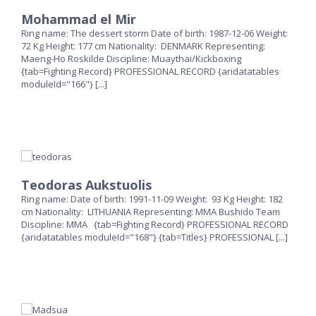
Mohammad el Mir
Ring name: The dessert storm Date of birth: 1987-12-06 Weight:
72 Kg Height: 177 cm Nationality: DENMARK Representing:
Maeng-Ho Roskilde Discipline: Muaythai/Kickboxing
{tab=Fighting Record} PROFESSIONAL RECORD {aridatatables
moduleId="166"}
[...]
Teodoras Aukstuolis
Ring name: Date of birth: 1991-11-09 Weight: 93 Kg Height: 182
cm Nationality: LITHUANIA Representing: MMA Bushido Team
Discipline: MMA {tab=Fighting Record} PROFESSIONAL RECORD
{aridatatables moduleId="168"} {tab=Titles} PROFESSIONAL
[...]