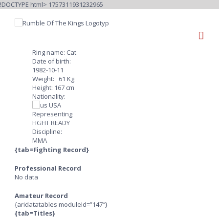
Fortsätt
!DOCTYPE html>
1757311931232965
till
innehållet
Ring name: Cat
Date of birth:
1982-10-11
Weight: 61 Kg
Height: 167 cm
Nationality:
USA
Representing
FIGHT READY
Discipline:
MMA
{tab=Fighting Record}
Professional Record
No data
Amateur Record
{aridatatables moduleId=”147″}
{tab=Titles}