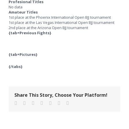
Profesional Titles
No data
Amateur Titles
1st place at the Phoenix International Open BJJ tournament
1st place at the Las Vegas International Open BJJ tournament
2nd place at the Arizona Open BJJ tournament
{tab=Previous Fights}
{tab=Pictures}
{/tabs}
Share This Story, Choose Your Platform!
Facebook
Twitter
Reddit
LinkedIn
Tumblr
Pinterest
E-
post