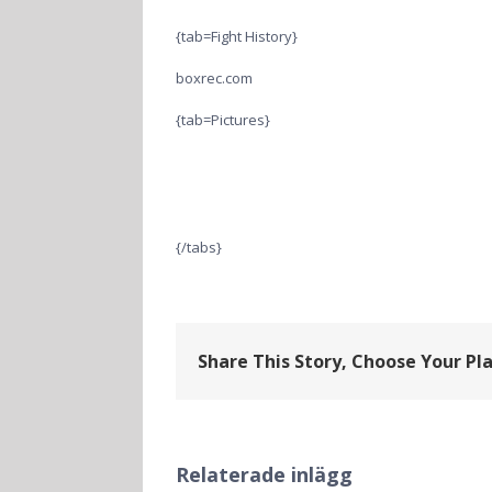
{tab=Fight History}
boxrec.com
{tab=Pictures}
{/tabs}
Share This Story, Choose Your Pl
Relaterade inlägg