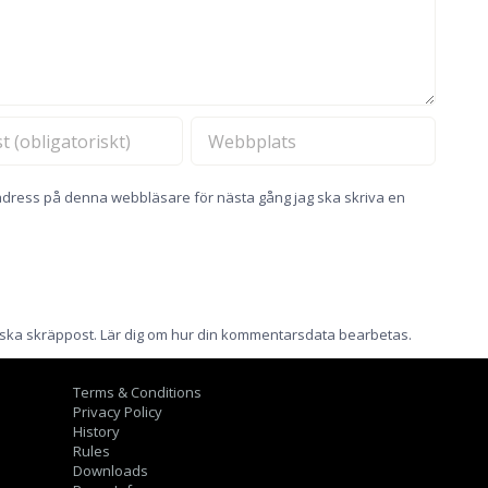
dress på denna webbläsare för nästa gång jag ska skriva en
nska skräppost.
Lär dig om hur din kommentarsdata bearbetas
.
Terms & Conditions
Privacy Policy
History
Rules
Downloads