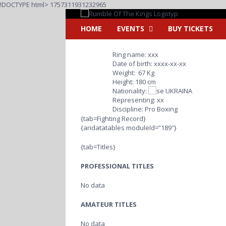
Fortsätt
!DOCTYPE html>
1757311931232965
till
innehållet
HOME
EVENTS
BUY TICKETS
Ring name: xxx
Date of birth: xxxx-xx-xx
Weight: 67 Kg
Height: 180 cm
Nationality:
UKRAINA
Representing: xx
Discipline: Pro Boxing
{tab=Fighting Record}
{aridatatables moduleId=”189″}
{tab=Titles}
PROFESSIONAL TITLES
No data
AMATEUR TITLES
No data